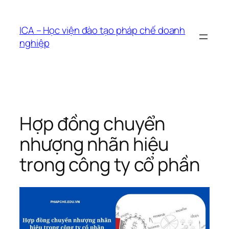
Chuyển
đến
ICA – Học viện đào tạo pháp chế doanh
phần
nghiệp
nội
dung
Hợp đồng chuyển
nhượng nhãn hiệu
trong công ty cổ phần