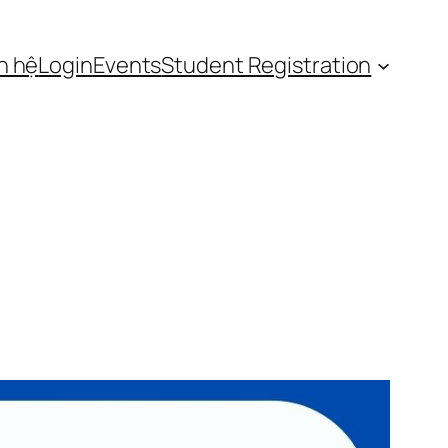
n hệ
Login
Events
Student Registration