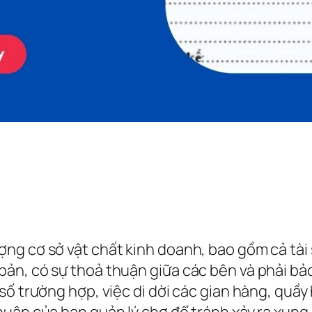
g cơ sở vật chất kinh doanh, bao gồm cả tài 
ản, có sự thoả thuận giữa các bên và phải bảo
số trường hợp, việc di dời các gian hàng, quầy
huận của ban quản lý chợ để tránh xảy ra xung