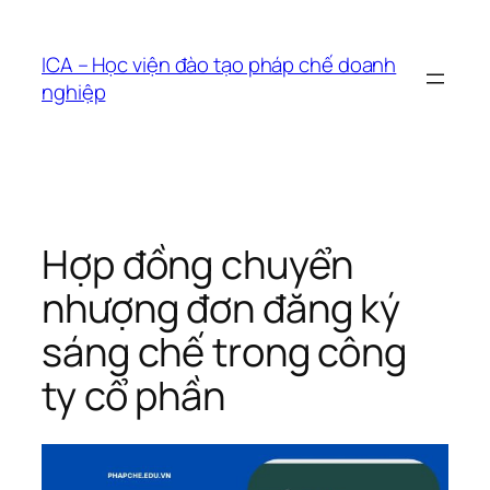
Chuyển
đến
ICA – Học viện đào tạo pháp chế doanh
phần
nghiệp
nội
dung
Hợp đồng chuyển
nhượng đơn đăng ký
sáng chế trong công
ty cổ phần