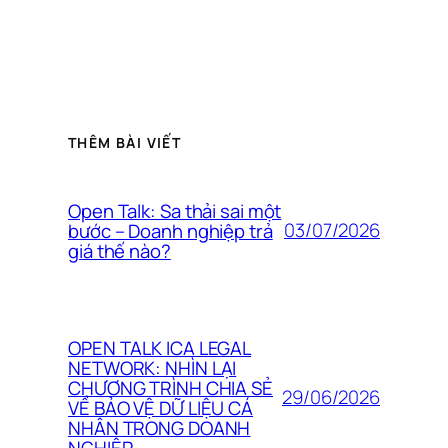
THÊM BÀI VIẾT
Open Talk: Sa thải sai một
03/07/2026
bước – Doanh nghiệp trả
giá thế nào?
OPEN TALK ICA LEGAL
NETWORK: NHÌN LẠI
CHƯƠNG TRÌNH CHIA SẺ
29/06/2026
VỀ BẢO VỆ DỮ LIỆU CÁ
NHÂN TRONG DOANH
NGHIỆP