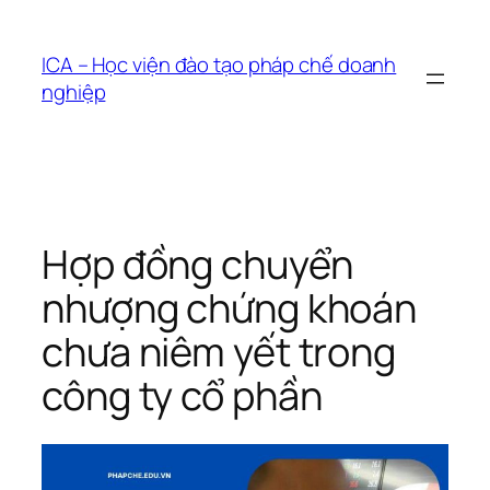
Chuyển
đến
ICA – Học viện đào tạo pháp chế doanh
phần
nghiệp
nội
dung
Hợp đồng chuyển
nhượng chứng khoán
chưa niêm yết trong
công ty cổ phần