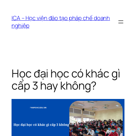
Chuyển
đến
ICA – Học viện đào tạo pháp chế doanh
phần
nghiệp
nội
dung
Học đại học có khác gì
cấp 3 hay không?