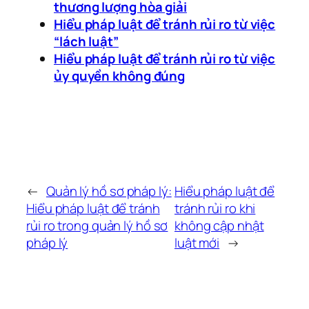
thương lượng hòa giải
Hiểu pháp luật để tránh rủi ro từ việc
“lách luật”
Hiểu pháp luật để tránh rủi ro từ việc
ủy quyền không đúng
←
Quản lý hồ sơ pháp lý:
Hiểu pháp luật để
Hiểu pháp luật để tránh
tránh rủi ro khi
rủi ro trong quản lý hồ sơ
không cập nhật
pháp lý
luật mới
→