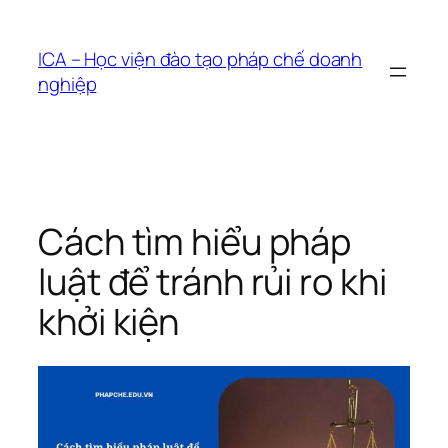
Chuyển
đến
ICA – Học viện đào tạo pháp chế doanh
phần
nghiệp
nội
dung
Cách tìm hiểu pháp
luật để tránh rủi ro khi
khởi kiện