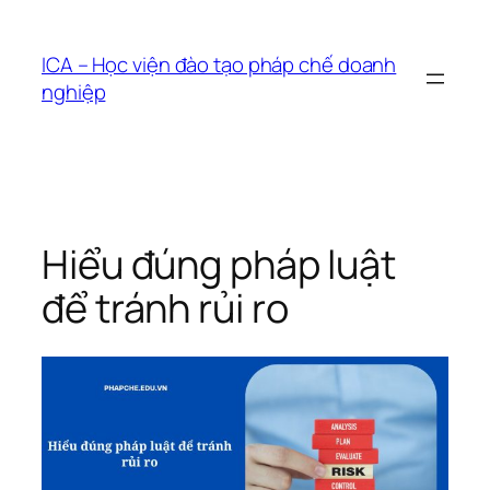
Chuyển
đến
ICA – Học viện đào tạo pháp chế doanh
phần
nghiệp
nội
dung
Hiểu đúng pháp luật
để tránh rủi ro