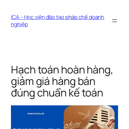
Chuyển
đến
ICA – Học viện đào tạo pháp chế doanh
phần
nghiệp
nội
dung
Hạch toán hoàn hàng,
giảm giá hàng bán
đúng chuẩn kế toán