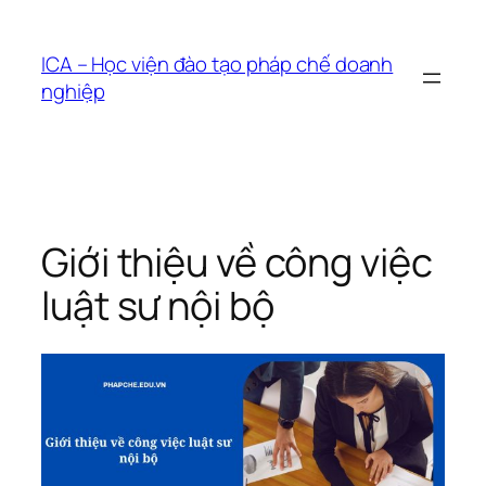
Chuyển
đến
ICA – Học viện đào tạo pháp chế doanh
phần
nghiệp
nội
dung
Giới thiệu về công việc
luật sư nội bộ