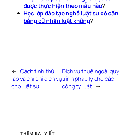
được thực hiện theo mẫu nào
?
Học lớp đào tạo nghề luật sư có cần
bằng cử nhân luật không
?
←
Cách tính thù
Dịch vụ thuê ngoài quy
lao và chi phí dịch vụ
trình pháp lý cho các
cho luật sư
công ty luật
→
THÊM BÀI VIẾT