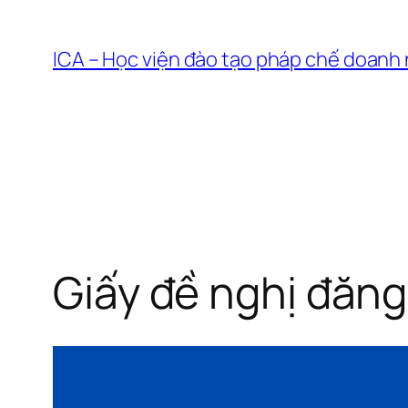
Chuyển
đến
ICA – Học viện đào tạo pháp chế doanh
phần
nội
dung
Giấy đề nghị đăn