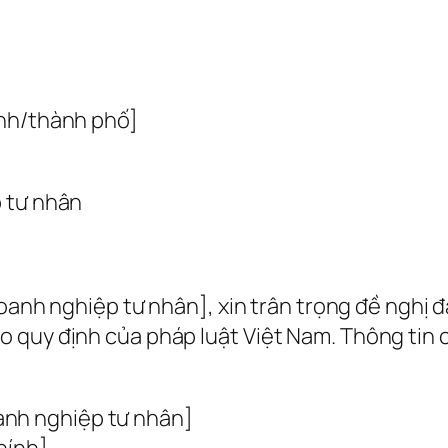
ỉnh/thành phố]
p tư nhân
doanh nghiệp tư nhân], xin trân trọng đề nghị 
 quy định của pháp luật Việt Nam. Thông tin c
anh nghiệp tư nhân]
chính]