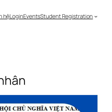
n hệ
Login
Events
Student Registration
 nhân