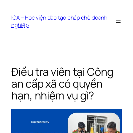
Chuyển
đến
ICA – Học viện đào tạo pháp chế doanh
phần
nghiệp
nội
dung
Điều tra viên tại Công
an cấp xã có quyền
hạn, nhiệm vụ gì?