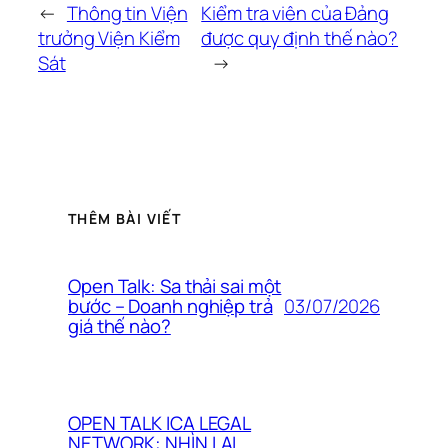
←
Thông tin Viện
Kiểm tra viên của Đảng
trưởng Viện Kiểm
được quy định thế nào?
Sát
→
THÊM BÀI VIẾT
Open Talk: Sa thải sai một
03/07/2026
bước – Doanh nghiệp trả
giá thế nào?
OPEN TALK ICA LEGAL
NETWORK: NHÌN LẠI