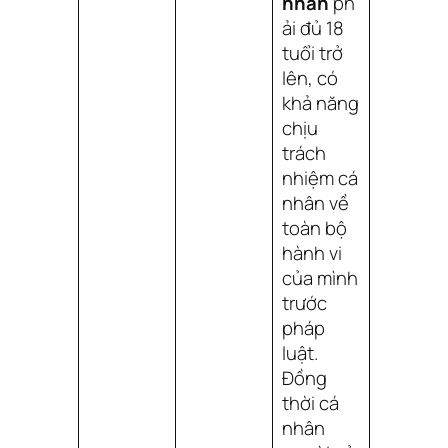
nhân
ph
ải đủ 18
tuổi trở
lên, có
khả năng
chịu
trách
nhiệm cá
nhân về
toàn bộ
hành vi
của mình
trước
pháp
luật.
Đồng
thời cá
nhân