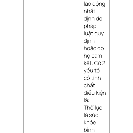
lao động
nhất
định do
pháp
luật quy
định
hoặc do
họ cam
kết. Có 2
yếu tố
có tính
chất
điều kiện
là:
Thể lực:
là sức
khỏe
bình