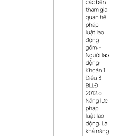
các bên
tham gia
quan hệ
pháp
luật lao
động
gồm:–
Người lao
động:
Khoản 1
Điều 3
BLLĐ
2012.o
Năng lực
pháp
luật lao
động: Là
khả năng