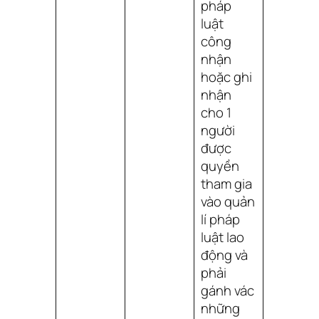
pháp
luật
công
nhận
hoặc ghi
nhận
cho 1
người
được
quyền
tham gia
vào quản
lí pháp
luật lao
động và
phải
gánh vác
những