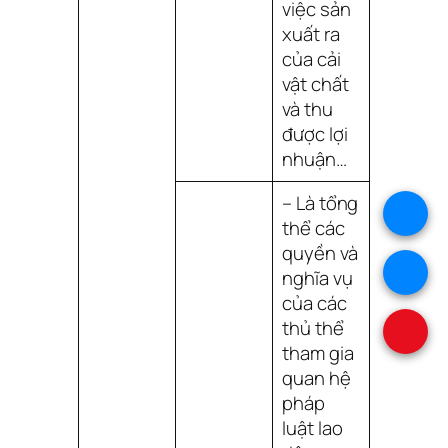
việc sản
xuất ra
của cải
vật chất
và thu
được lợi
nhuận…
– Là tổng
.
thể các
quyền và
.
nghĩa vụ
của các
thủ thể
.
tham gia
quan hệ
pháp
luật lao