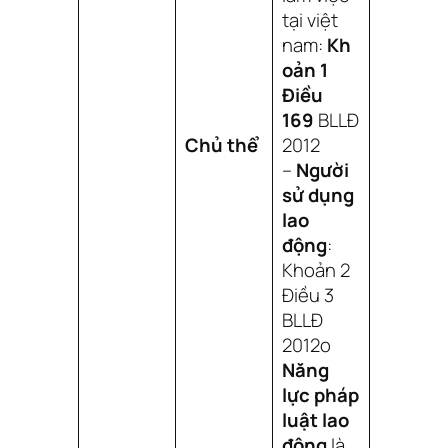
tại việt
nam:
Kh
oản 1
Điều
169
BLLĐ
Chủ thể
2012
–
Người
sử dụng
lao
động
:
Khoản 2
Điều 3
BLLĐ
2012o
Năng
lực pháp
luật lao
động
là