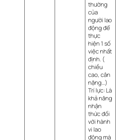
thường
của
người lao
động để
thực
hiện 1 số
việc nhất
định. (
chiều
cao, cân
nặng…)
Trí lực: Là
khả năng
nhận
thức đối
với hành
vi lao
động mà