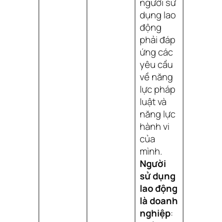
người sử
dụng lao
động
phải đáp
ứng các
yêu cầu
về năng
lực pháp
luật và
năng lực
hành vi
của
mình.
Người
sử dụng
lao động
là doanh
nghiệp
: