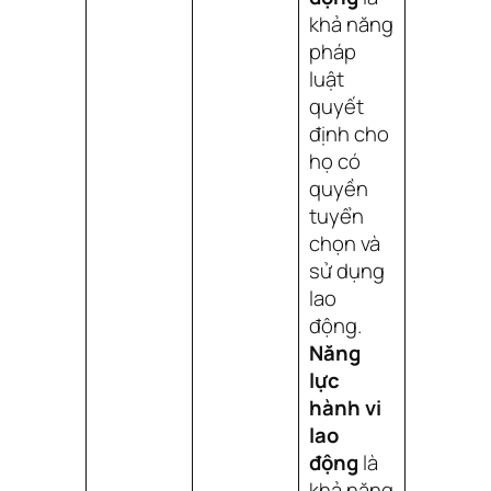
khả năng
pháp
luật
quyết
định cho
họ có
quyền
tuyển
chọn và
sử dụng
lao
động.
Năng
lực
hành vi
lao
động
là
khả năng