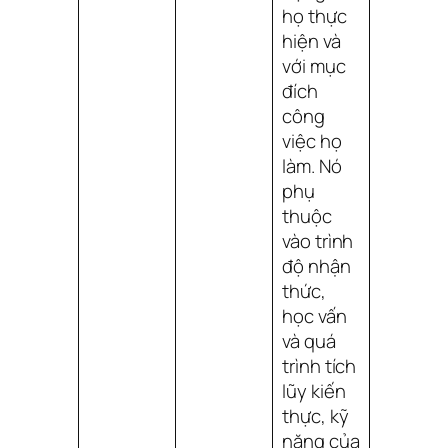
họ thực
hiện và
với mục
đích
công
việc họ
làm. Nó
phụ
thuộc
vào trình
độ nhận
thức,
học vấn
và quá
trình tích
lũy kiến
thực, kỹ
năng của