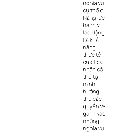
nghĩa vụ
cụ thể.o
Năng lực
hành vi
lao động:
Là khả
năng
thực tế
của 1 cá
nhân có
thể tự
mình
hưởng
thụ các
quyền và
gánh vác
những
nghĩa vụ