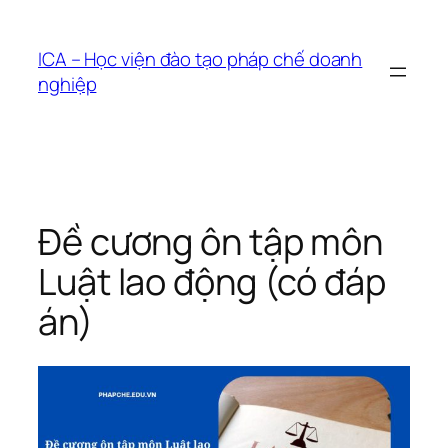
Chuyển
đến
ICA – Học viện đào tạo pháp chế doanh
phần
nghiệp
nội
dung
Đề cương ôn tập môn
Luật lao động (có đáp
án)