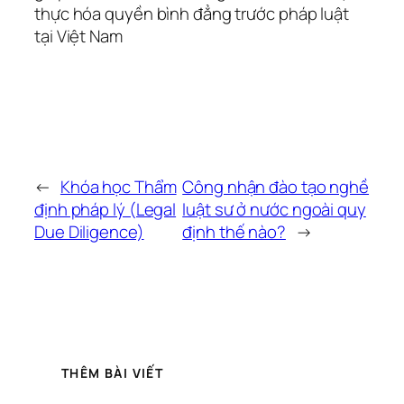
thực hóa quyền bình đẳng trước pháp luật
tại Việt Nam
←
Khóa học Thẩm
Công nhận đào tạo nghề
định pháp lý (Legal
luật sư ở nước ngoài quy
Due Diligence)
định thế nào?
→
THÊM BÀI VIẾT