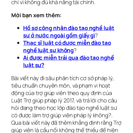
chỉ vì không đủ khả năng tài chính.
Mời bạn xem thêm:
Hồ sơ công nhận đào tạo nghề luật
sư ở nước ngoài gồm giấy gì
?
Thạc sĩ luật có được miễn đào tạo
nghề luật sư không
?
Ai được miễn trải qua đào tạo nghề
luật sư?
Bài viết này đi sâu phân tích cơ sở pháp lý,
tiêu chuẩn chuyên môn, và phạm vi hoạt
động của trợ giúp viên theo quy định của
Luật Trợ giúp pháp lý 2017, và trả lời cho câu
hỏi đang theo học lớp đào tạo nghề luật sư
có được làm trợ giúp viên pháp lý không?.
Qua bài viết này đã thêm khẳng định rằng Trợ
giúp viên là cầu nối không thể thiếu để hiện