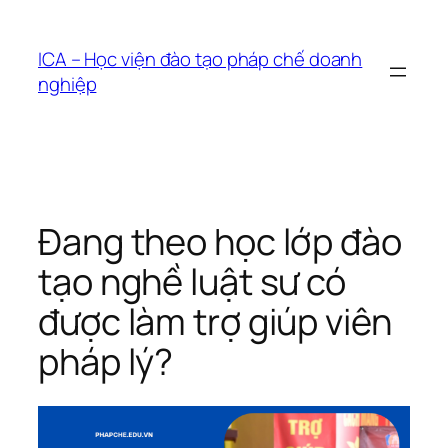
Chuyển
đến
ICA – Học viện đào tạo pháp chế doanh
phần
nghiệp
nội
dung
Đang theo học lớp đào
tạo nghề luật sư có
được làm trợ giúp viên
pháp lý?