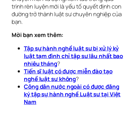
trình rèn luyện mới là yếu tố quyết định con
đường trở thành luật sư chuyên nghiệp của
bạn.
Mời bạn xem thêm:
Tập sự hành nghề luật sư bị xử lý kỷ
luật tạm đình chỉ tập sư lâu nhất bao
nhiêu tháng
?
Tiến sĩ luật có được miễn đào tạo
nghề luật sư không
?
Công dân nước ngoài có được đăng
ký tập sự hành nghề Luật sư tại Việt
Nam