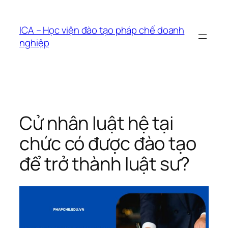
Chuyển
đến
ICA – Học viện đào tạo pháp chế doanh
phần
nghiệp
nội
dung
Cử nhân luật hệ tại
chức có được đào tạo
để trở thành luật sư?