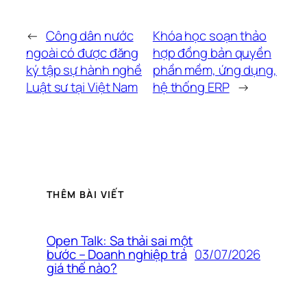
←
Công dân nước
Khóa học soạn thảo
ngoài có được đăng
hợp đồng bản quyền
ký tập sự hành nghề
phần mềm, ứng dụng,
Luật sư tại Việt Nam
hệ thống ERP
→
THÊM BÀI VIẾT
Open Talk: Sa thải sai một
03/07/2026
bước – Doanh nghiệp trả
giá thế nào?