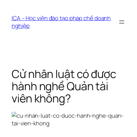
Chuyển
đến
ICA – Học viện đào tạo pháp chế doanh
phần
nghiệp
nội
dung
Cử nhân luật có được
hành nghề Quản tài
viên không?