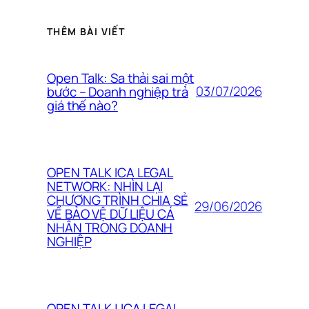
THÊM BÀI VIẾT
Open Talk: Sa thải sai một
03/07/2026
bước – Doanh nghiệp trả
giá thế nào?
OPEN TALK ICA LEGAL
NETWORK: NHÌN LẠI
CHƯƠNG TRÌNH CHIA SẺ
29/06/2026
VỀ BẢO VỆ DỮ LIỆU CÁ
NHÂN TRONG DOANH
NGHIỆP
OPEN TALK | ICA LEGAL