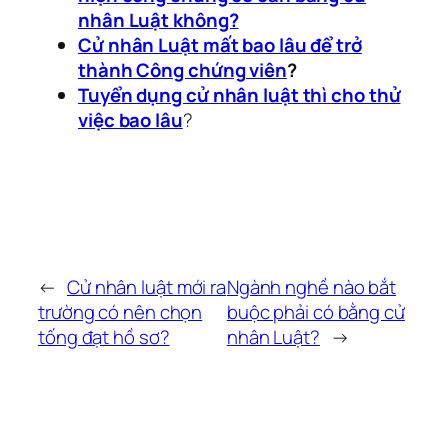
nhân Luật không?
Cử nhân Luật mất bao lâu để trở
thành Công chứng viên
?
Tuyển dụng cử nhân luật thì cho thử
việc bao lâu
?
←
Cử nhân luật mới ra
Ngành nghề nào bắt
trường có nên chọn
buộc phải có bằng cử
tống đạt hồ sơ?
nhân Luật?
→