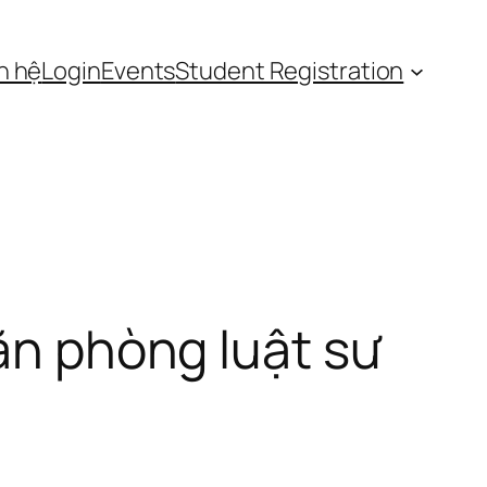
n hệ
Login
Events
Student Registration
văn phòng luật sư