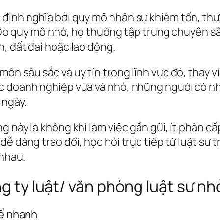
định nghĩa bởi quy mô nhân sự khiêm tốn, thườ
ý. Do quy mô nhỏ, họ thường tập trung chuyên s
, đất đai hoặc lao động.
n sâu sắc và uy tín trong lĩnh vực đó, thay vì
c doanh nghiệp vừa và nhỏ, những người có nhu
 ngày.
 này là không khí làm việc gần gũi, ít phân cấ
dễ dàng trao đổi, học hỏi trực tiếp từ luật sư
 nhau.
ng ty luật/ văn phòng luật sư nh
tế nhanh