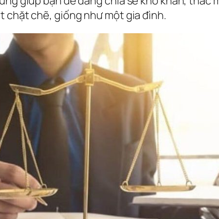
ũng giúp bạn dễ dàng chia sẻ khó khăn, thắc m
 chặt chẽ, giống như một gia đình.