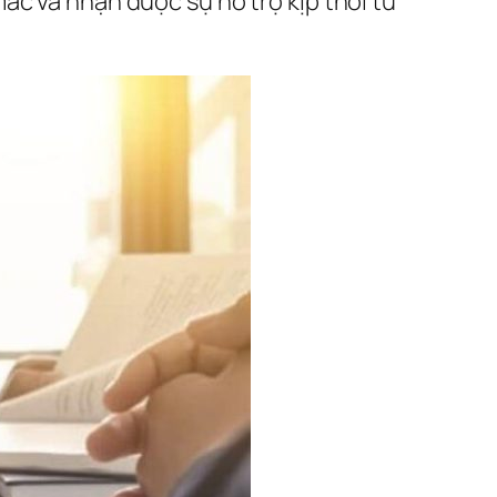
ắc và nhận được sự hỗ trợ kịp thời từ