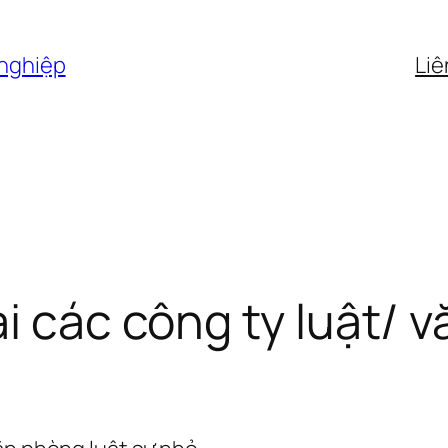
 nghiệp
Liê
i các công ty luật/ 