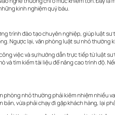
vào nghề thường chỉ ở mức khiêm tốn. Đây là mộ
 những kinh nghiệm quý báu.
ng trình đào tạo chuyên nghiệp, giúp luật sư t
ng. Ngược lại, văn phòng luật sư nhỏ thường k
ông việc và sự hướng dẫn trực tiếp từ luật sư 
 và tìm kiếm tài liệu để nâng cao trình độ. Nế
 văn phòng nhỏ thường phải kiêm nhiệm nhiều va
n bản, vừa phải chạy đi gặp khách hàng, lại ph