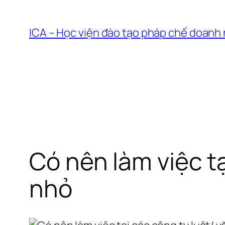
Chuyển
đến
ICA – Học viện đào tạo pháp chế doanh
phần
nội
dung
Có nên làm việc tạ
nhỏ