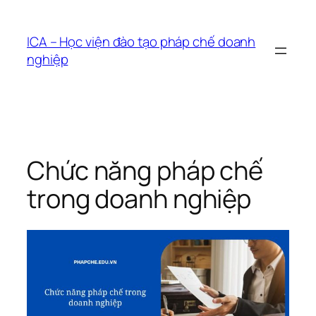
Chuyển
đến
ICA – Học viện đào tạo pháp chế doanh
phần
nghiệp
nội
dung
Chức năng pháp chế
trong doanh nghiệp