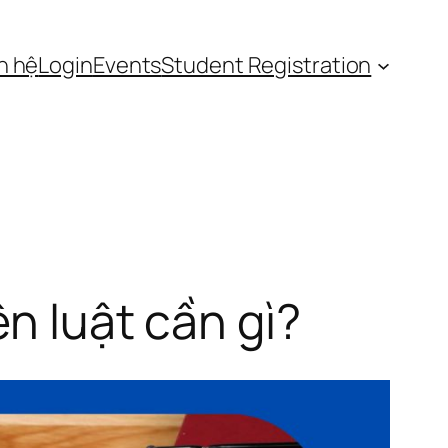
n hệ
Login
Events
Student Registration
n luật cần gì?