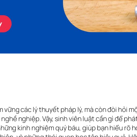
 vững các lý thuyết pháp lý, mà còn đòi hỏi mộ
ghề nghiệp. Vậy, sinh viên luật cần gì để phát
ẻ những kinh nghiệm quý báu, giúp bạn hiểu rõ 
iện, và những thói quen học tập hiệu quả. Hãy