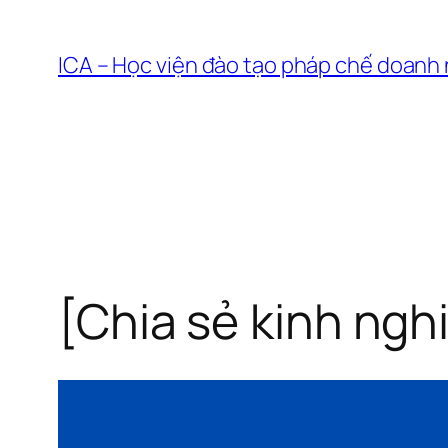
Chuyển
đến
ICA – Học viện đào tạo pháp chế doanh
phần
nội
dung
[Chia sẻ kinh nghi