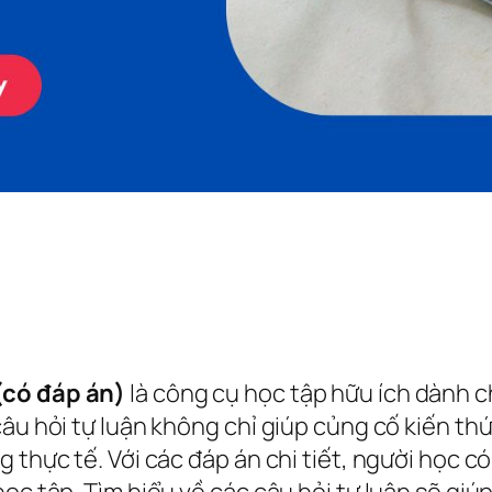
(có đáp án)
là công cụ học tập hữu ích dành c
âu hỏi tự luận không chỉ giúp củng cố kiến thứ
 thực tế. Với các đáp án chi tiết, người học có
ọc tập. Tìm hiểu về các câu hỏi tự luận sẽ giúp