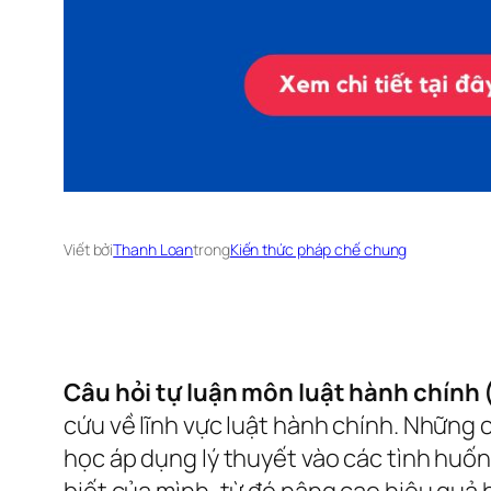
Viết bởi
Thanh Loan
trong
Kiến thức pháp chế chung
Câu hỏi tự luận môn luật hành chính 
cứu về lĩnh vực luật hành chính. Những c
học áp dụng lý thuyết vào các tình huống
biết của mình, từ đó nâng cao hiệu quả h