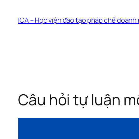
Chuyển
đến
ICA – Học viện đào tạo pháp chế doanh
phần
nội
dung
Câu hỏi tự luận m