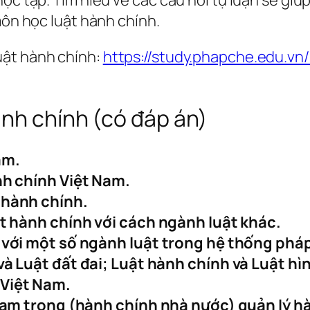
môn học luật hành chính.
uật hành chính:
https://study.phapche.edu.v
ành chính (có đáp án)
am.
nh chính Việt Nam.
 hành chính.
ật hành chính với cách ngành luật khác.
 với một số ngành luật trong hệ thống pháp
à Luật đất đai; Luật hành chính và Luật hìn
 Việt Nam.
 Nam trong (hành chính nhà nước) quản lý 