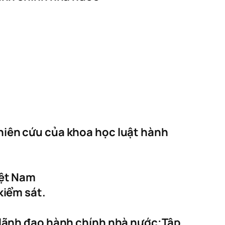
hiên cứu của khoa học luật hành
iệt Nam
kiểm sát.
 lãnh đạo hành chính nhà nước;Tập