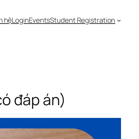
n hệ
Login
Events
Student Registration
có đáp án)