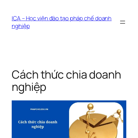
Chuyển
đến
ICA – Học viện đào tạo pháp chế doanh
phần
nghiệp
nội
dung
Cách thức chia doanh
nghiệp