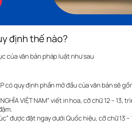
uy định thế nào?
ục của văn bản pháp luật như sau
CP có quy định phần mở đầu của văn bản sẽ gồ
A VIỆT NAM” viết in hoa, cỡ chữ 12 – 13, trìn
 đậm.
úc” được đặt ngay dưới Quốc hiệu, cỡ chữ 13 –