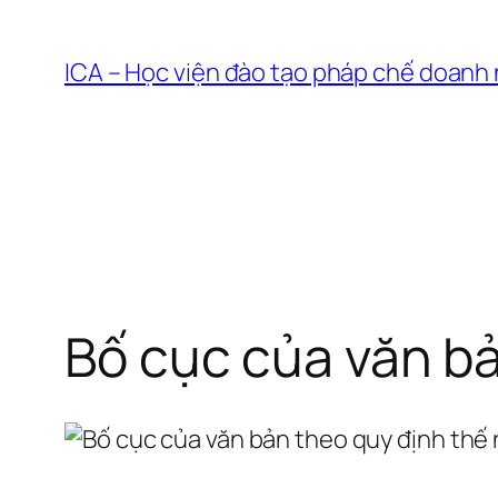
Chuyển
đến
ICA – Học viện đào tạo pháp chế doanh
phần
nội
dung
Bố cục của văn bả