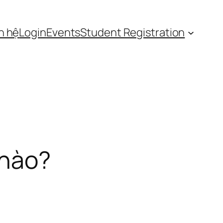
n hệ
Login
Events
Student Registration
 nào?