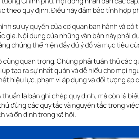
tướng Chính phủ, Hội đồng nhân dân các cấp, 
tục theo quy định. Điều này đảm bảo tính hợp p
ình sự uy quyền của cơ quan ban hành và có tí
c gia. Nội dung của những văn bản này phải đ
ng chúng thể hiện đầy đủ ý đồ và mục tiêu của
 cùng quan trọng. Chúng phải tuân thủ các quy
iúp tạo ra sự nhất quán và dễ hiểu cho mọi ngư
m hết hiệu lực, phạm vi áp dụng và đối tượng áp
n thuần là bản ghi chép quy định, mà còn là bi
thủ đúng các quy tắc và nguyên tắc trong việ
h và ổn định trong xã hội.