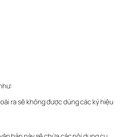
như:
goài ra sẽ không được dùng các ký hiệu
văn bản này sẽ chứa các nội dung cụ