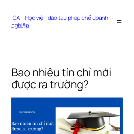
Chuyển
đến
ICA – Học viện đào tạo pháp chế doanh
phần
nghiệp
nội
dung
Bao nhiêu tín chỉ mới
được ra trường?