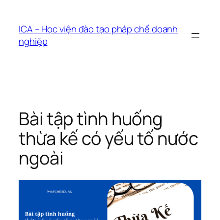
Chuyển
đến
ICA – Học viện đào tạo pháp chế doanh
phần
nghiệp
nội
dung
Bài tập tình huống
thừa kế có yếu tố nước
ngoài