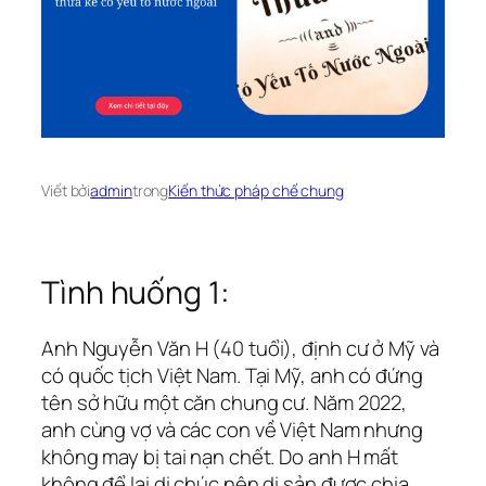
Viết bởi
admin
trong
Kiến thức pháp chế chung
Tình huống 1:
Anh Nguyễn Văn H (40 tuổi), định cư ở Mỹ và
có quốc tịch Việt Nam. Tại Mỹ, anh có đứng
tên sở hữu một căn chung cư. Năm 2022,
anh cùng vợ và các con về Việt Nam nhưng
không may bị tai nạn chết. Do anh H mất
không để lại di chúc nên di sản được chia