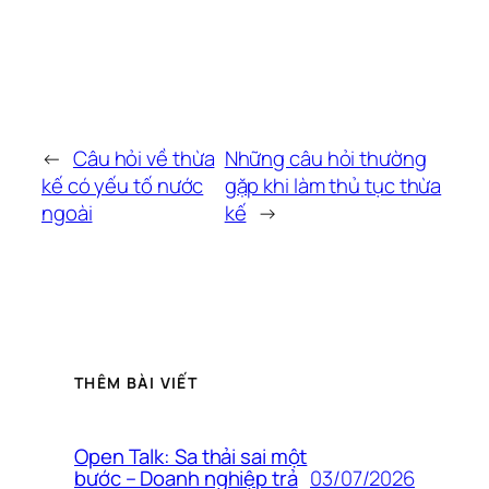
←
Câu hỏi về thừa
Những câu hỏi thường
kế có yếu tố nước
gặp khi làm thủ tục thừa
ngoài
kế
→
THÊM BÀI VIẾT
Open Talk: Sa thải sai một
03/07/2026
bước – Doanh nghiệp trả