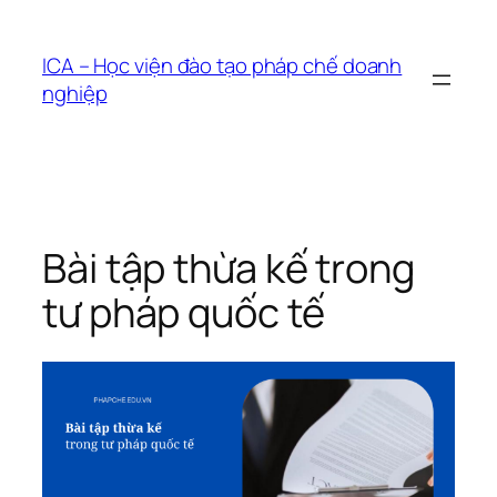
Chuyển
đến
ICA – Học viện đào tạo pháp chế doanh
phần
nghiệp
nội
dung
Bài tập thừa kế trong
tư pháp quốc tế