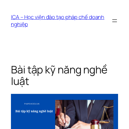
Chuyển
đến
ICA – Học viện đào tạo pháp chế doanh
phần
nghiệp
nội
dung
Bài tập kỹ năng nghề
luật