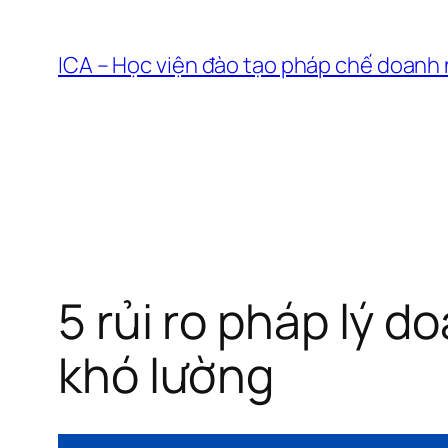
Chuyển
đến
ICA – Học viện đào tạo pháp chế doanh
phần
nội
dung
5 rủi ro pháp lý 
khó lường