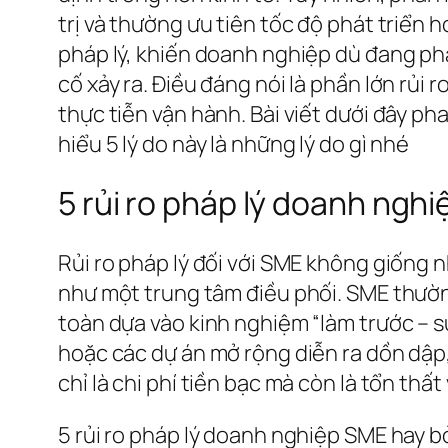
trị và thường ưu tiên tốc độ phát triển h
pháp lý, khiến doanh nghiệp dù đang phát
cố xảy ra. Điều đáng nói là phần lớn rủi 
thực tiễn vận hành. Bài viết dưới đây ph
hiểu 5 lý do này là những lý do gì nhé
5 rủi ro pháp lý doanh ngh
Rủi ro pháp lý đối với SME không giống
như một trung tâm điều phối. SME thườn
toàn dựa vào kinh nghiệm “làm trước – s
hoặc các dự án mở rộng diễn ra dồn dập, 
chỉ là chi phí tiền bạc mà còn là tổn thấ
5 rủi ro pháp lý doanh nghiệp SME hay bỏ