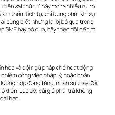
 tiên sai thứ tự” này mở ra nhiều rủi ro
ý âm thầm tích tụ, chỉ bùng phát khi sự
 ai cũng biết nhưng lại bị bỏ qua trong
iệp SME hay bỏ qua, hãy theo dõi để tìm
uẩn hóa và đội ngũ pháp chế hoạt động
 nhiệm công việc pháp lý, hoặc hoàn
ố lượng hợp đồng tăng, nhân sự thay đổi,
ộ diện. Lúc đó, cái giá phải trả không
 dài hạn.