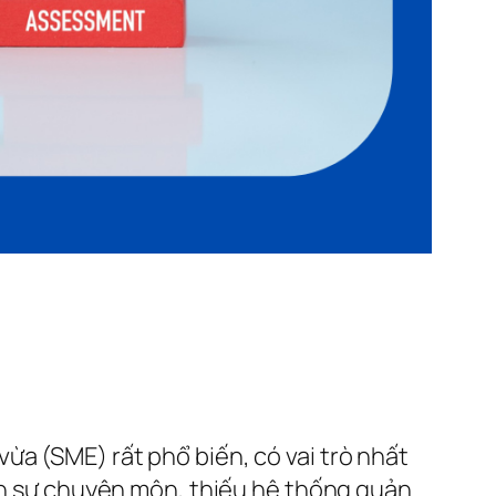
a (SME) rất phổ biến, có vai trò nhất
hân sự chuyên môn, thiếu hệ thống quản