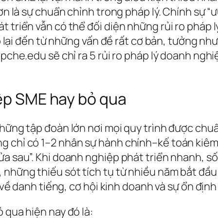
ơn là sự chuẩn chỉnh trong pháp lý. Chính sự “ưu
 triển vẫn có thể đối diện những rủi ro pháp l
ro lại đến từ những vấn đề rất cơ bản, tưởng như
apche.edu sẽ chỉ ra 5 rủi ro pháp lý doanh ngh
iệp SME hay bỏ qua
 những tập đoàn lớn nơi mọi quy trình được ch
g chỉ có 1–2 nhân sự hành chính–kế toán kiêm
ửa sau”. Khi doanh nghiệp phát triển nhanh, s
những thiếu sót tích tụ từ nhiều năm bắt đầu l
t về danh tiếng, cơ hội kinh doanh và sự ổn định
 qua hiện nay đó là: