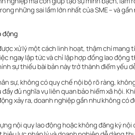
h nghiệp mà còn giúp tạo sự minh bạch, làm r
 trong những sai lầm lớn nhất của SME – và gầ
ao động
ược xử lý một cách linh hoạt, thậm chí mang 
iệc ngay lập tức và chỉ lập hợp đồng lao động
ính sự thiếu bài bản này trở thành điểm yếu dễ
ân sự, không có quy chế nội bộ rõ ràng, không
 đầy đủ nghĩa vụ liên quan bảo hiểm xã hội. Kh
lao động xảy ra, doanh nghiệp gần như không có
dựng nội quy lao động hoặc không đăng ký nội 
t hiệu lực pháp lý và doanh nghiệp dễ dàng th