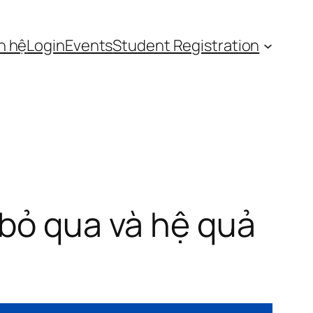
n hệ
Login
Events
Student Registration
 bỏ qua và hệ quả