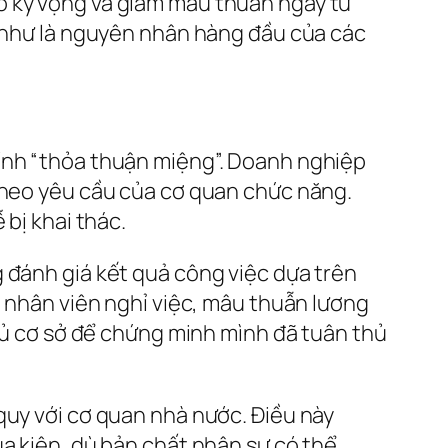
õ kỳ vọng và giảm mâu thuẫn ngay từ
n như là nguyên nhân hàng đầu của các
tính “thỏa thuận miệng”. Doanh nghiệp
 theo yêu cầu của cơ quan chức năng.
 bị khai thác.
 đánh giá kết quả công việc dựa trên
i nhân viên nghỉ việc, mâu thuẫn lương
 đủ cơ sở để chứng minh mình đã tuân thủ
quy với cơ quan nhà nước. Điều này
ua kiện, dù bản chất nhân sự có thể