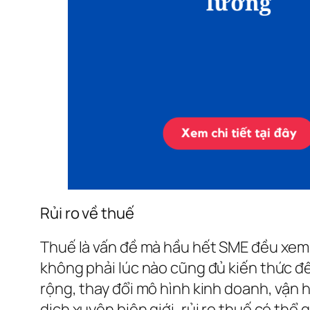
Rủi ro về thuế
Thuế là vấn đề mà hầu hết SME đều xem n
không phải lúc nào cũng đủ kiến thức để
rộng, thay đổi mô hình kinh doanh, vận 
dịch xuyên biên giới, rủi ro thuế có thể