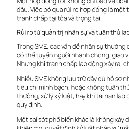
Một hợp đồng tốt không chỉ bảo vệ doan
đầu. Việc bỏ qua rủi ro hợp đồng là một
tranh chấp tại tòa và trọng tài.
Rủi ro từ quản trị nhân sự và tuân thủ l
Trong SME, các vấn đề nhân sự thường đ
có thể tuyển người nhanh chóng, giao v
Nhưng khi tranh chấp lao động xảy ra, ch
Nhiều SME không lưu trữ đầy đủ hồ sơ nh
tiêu chí minh bạch, hoặc không tuân thủ
thưởng, xử lý kỷ luật, hay khi tai nạn 
quy định.
Một sai sót phổ biến khác là không xây 
khiến mọi quyết định kỷ luật nhân sự mấ