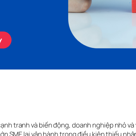
nh tranh và biến động, doanh nghiệp nhỏ và vừ
 lớn SME lại vận hành trong điều kiện thiếu n